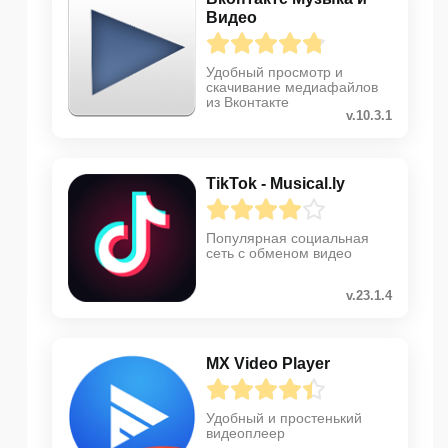
Видео
Удобный просмотр и
скачивание медиафайлов
из Вконтакте
v.10.3.1
TikTok - Musical.ly
Популярная социальная
сеть с обменом видео
v.23.1.4
MX Video Player
Удобный и простенький
видеоплеер