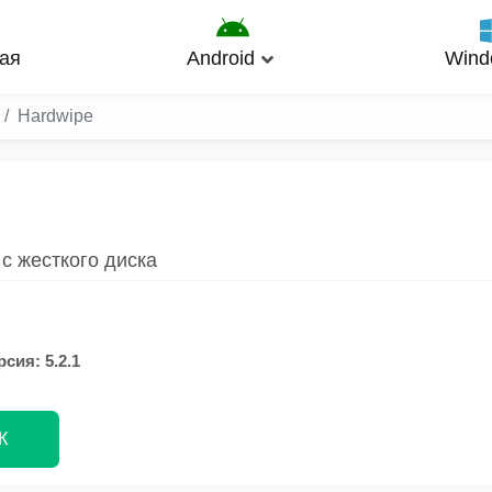
ая
Android
Wind
Hardwipe
с жесткого диска
сия: 5.2.1
К