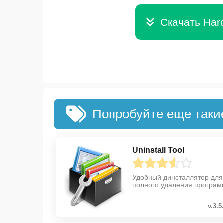
Скачать Hard
Попробуйте еще таки
Uninstall Tool
Удобный динсталлятор для
полного удаления програм
v.3.5