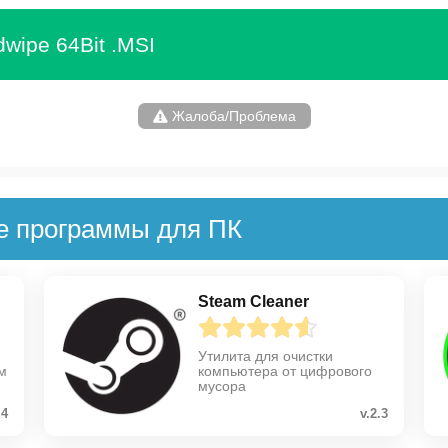
wipe 64Bit .MSI
Жалоба/Проблема
е программы для ПК
Steam Cleaner
Утилита для очистки
м
компьютера от цифрового
мусора
.4
v.2.3