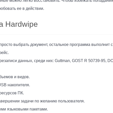
нные можно легко восстановить. Чтобы избежать попадани
робовать ее в действии.
а Hardwipe
 просто выбрать документ, остальное программа выполнит с
фейс.
езаписи данных, среди них: Guttman, GOST R 50739-95, DOD
ъемов и видов.
SB накопителя.
ресурсов ПК.
авершении задачи по желанию пользователя.
ыми языковыми пакетами.