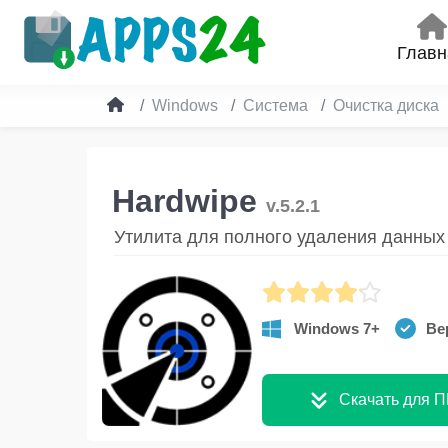
Главн
Windows
Система
Очистка диска
Hardwipe
v.5.2.1
Утилита для полного удаления данных 
Windows 7+
Вер
Скачать для П