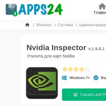
Главн
Windows
Система
Администриро
Nvidia Inspector
v.1.9.8.1
Утилита для карт Nvidia
Windows 7+
Вер
Скачать для П