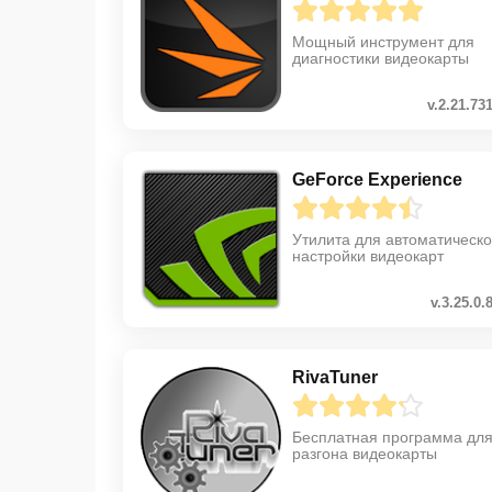
Мощный инструмент для
диагностики видеокарты
v.2.21.73
GeForce Experience
Утилита для автоматическ
настройки видеокарт
v.3.25.0.
RivaTuner
Бесплатная программа дл
разгона видеокарты