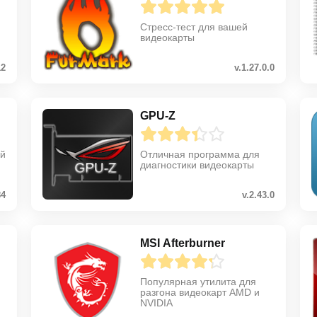
Стресс-тест для вашей
видеокарты
12
v.1.27.0.0
GPU-Z
ой
Отличная программа для
диагностики видеокарты
84
v.2.43.0
MSI Afterburner
я
Популярная утилита для
разгона видеокарт AMD и
NVIDIA