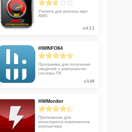
Утилита для разгона карт
AMD
v.4.3.1
HWINFO64
Программа для получения
сведений о компонентах
системы ПК
v.5.60
HWMonitor
Приложение для
мониторинга компонентов
компьютера