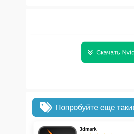
Скачать Nvid
Попробуйте еще таки
3dmark