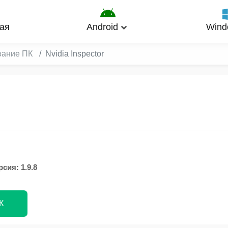
ая
Android
Wind
вание ПК
Nvidia Inspector
сия: 1.9.8
К