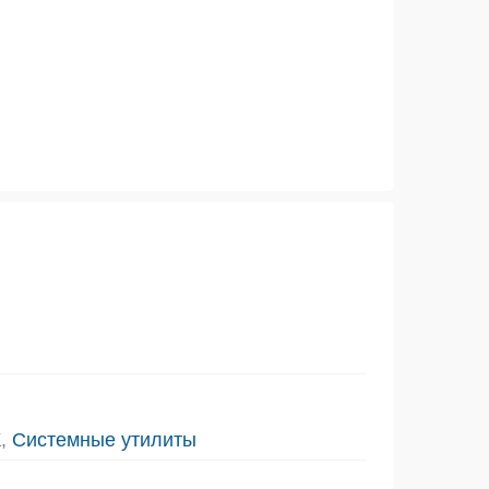
К
,
Системные утилиты