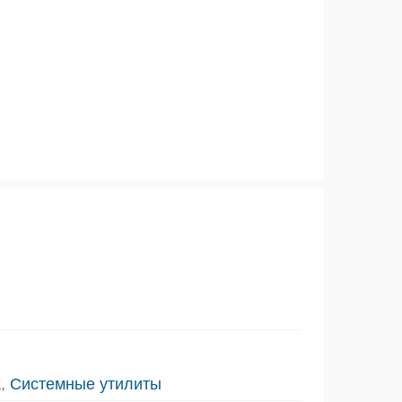
К
,
Системные утилиты