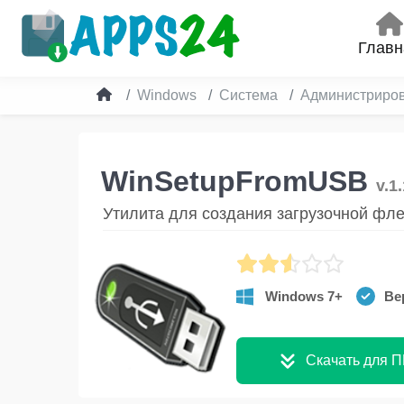
Главн
Windows
Система
Администриро
WinSetupFromUSB
v.1
Утилита для создания загрузочной фл
Windows 7+
Вер
Скачать для П