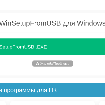
WinSetupFromUSB для Window
nSetupFromUSB .EXE
Жалоба/Проблема
е программы для ПК