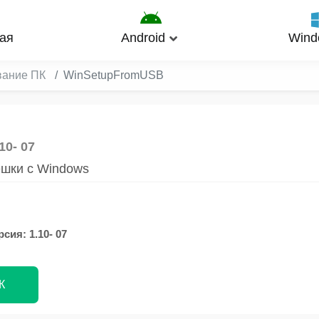
ая
Android
Wind
вание ПК
WinSetupFromUSB
.10- 07
ешки с Windows
сия: 1.10- 07
К