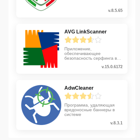
v.8.5.65
AVG LinkScanner
Приложение,
обеспечивающее
безопаcность серфинга в
интернете
v.15.0.6172
AdwCleaner
Программа, удаляющая
вредоносные баннеры в
системе
v.8.3.1