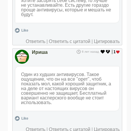
хотите засорять себе систему, то лучше
не устанавливайте. Есть другие гораздо
проще антивирусы, которые и мешать не
будут.
Like
Ответить
|
Ответить с цитатой
|
Цитировать
Ириша
1
6 лет назад
Один из худших антивирусов. Такое
ощущение, что он на все "орет", чтоб
показать мол, какой хороший защитник, а
на деле от настоящих вирусов он
совершенно не защищает. Бесплатный
вариант касперского вообще не стоит
использовать.
Like
Ответить
|
Ответить с цитатой
|
Цитировать