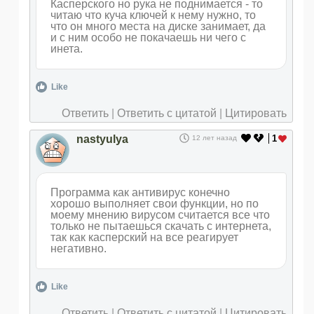
Касперского но рука не поднимается - то
читаю что куча ключей к нему нужно, то
что он много места на диске занимает, да
и с ним особо не покачаешь ни чего с
инета.
Like
Ответить
|
Ответить с цитатой
|
Цитировать
nastyulya
1
12 лет назад
Программа как антивирус конечно
хорошо выполняет свои функции, но по
моему мнению вирусом считается все что
только не пытаешься скачать с интернета,
так как касперский на все реагирует
негативно.
Like
Ответить
|
Ответить с цитатой
|
Цитировать