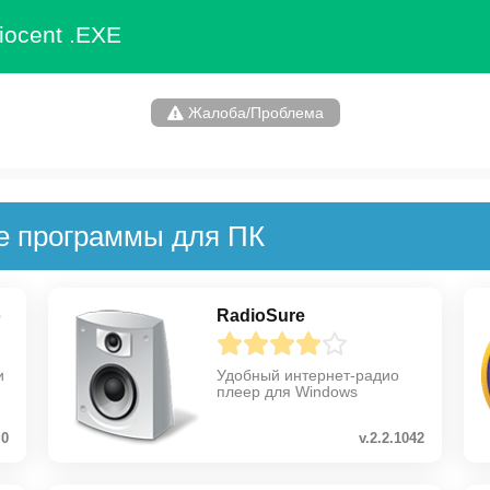
iocent .EXE
Жалоба/Проблема
е программы для ПК
o
RadioSure
и
Удобный интернет-радио
плеер для Windows
.0
v.2.2.1042