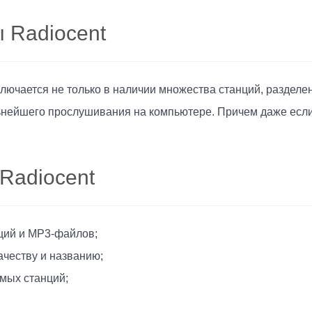
 Radiocent
ючается не только в наличии множества станций, разделен
нейшего прослушивания на компьютере. Причем даже если з
Radiocent
ций и МР3-файлов;
ачеству и названию;
мых станций;