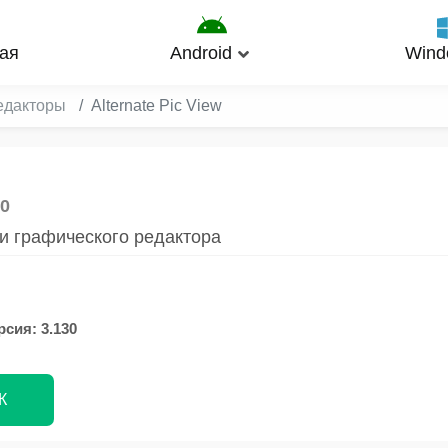
ая
Android
Wind
едакторы
Alternate Pic View
30
и графического редактора
рсия: 3.130
К