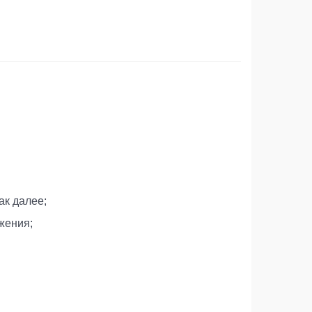
ак далее;
жения;