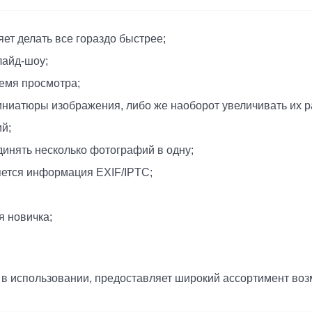
ет делать все гораздо быстрее;
лайд-шоу;
емя просмотра;
миниатюры изображения, либо же наоборот увеличивать их р
й;
динять несколько фотографий в одну;
яется информация EXIF/IPTC;
я новичка;
сть в использовании, предоставляет широкий ассортимент во